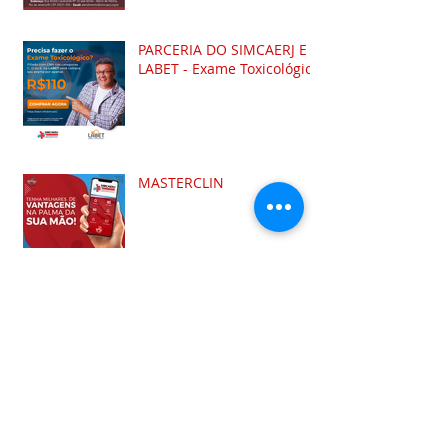
PARCERIA DO SIMCAERJ E A
LABET - Exame Toxicológico
MASTERCLIN
Sete anos depois, reforma
trabalhista é reconhecida
como precarizante